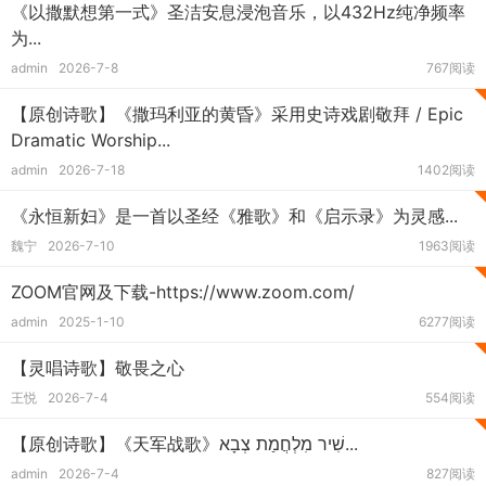
《以撒默想第一式》圣洁安息浸泡音乐，以432Hz纯净频率
为...
admin
2026-7-8
767阅读
【原创诗歌】《撒玛利亚的黄昏》采用史诗戏剧敬拜 / Epic
Dramatic Worship...
admin
2026-7-18
1402阅读
《永恒新妇》是一首以圣经《雅歌》和《启示录》为灵感...
魏宁
2026-7-10
1963阅读
ZOOM官网及下载-https://www.zoom.com/
admin
2025-1-10
6277阅读
【灵唱诗歌】敬畏之心
王悦
2026-7-4
554阅读
【原创诗歌】《天军战歌》שִׁיר מִלְחֲמַת צְבָא...
admin
2026-7-4
827阅读