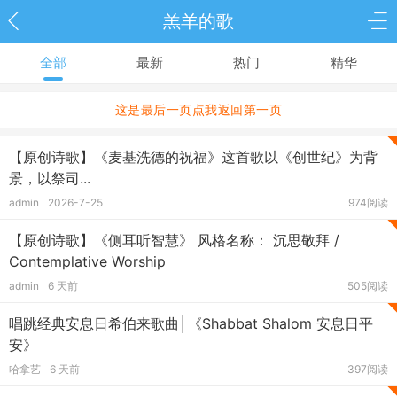
羔羊的歌
全部
最新
热门
精华
这是最后一页点我返回第一页
【原创诗歌】《麦基洗德的祝福》这首歌以《创世纪》为背
景，以祭司...
admin
2026-7-25
974阅读
【原创诗歌】《侧耳听智慧》 风格名称： 沉思敬拜 /
Contemplative Worship
admin
6 天前
505阅读
唱跳经典安息日希伯来歌曲│《Shabbat Shalom 安息日平
安》
哈拿艺
6 天前
397阅读