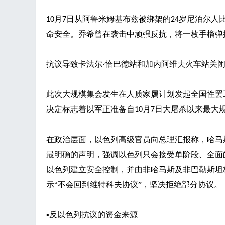
月
日从阿鲁米姆基布兹被绑架的
岁尼泊尔人
10
7
24
命安全。乔希曾在袭击中顽强反抗，将一枚手榴弹
抗议导致卡法尔
·恰巴德站和加内阿维夫火车站关
此次大规模集会发生在人质家属计划发起全国性罢
决定标志着以军正准备自
月
日大屠杀以来最大
10
7
在政治层面，以色列高级官员向总理汇报称，哈马
最明确的声明，强调以色列只会接受单阶段、全面
以色列建立安全控制，并由非哈马斯及非巴勒斯坦
示“不会回到维特科夫协议”，坚决拒绝部分协议。
▪
反以色列抗议的资金来源