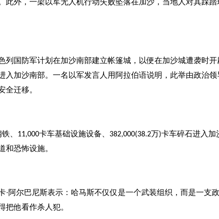
。此外，一架以军无人机行动失败坠落在加沙，当地人对其踩踏
色列国防军计划在加沙南部建立帐篷城，以便在加沙城遭袭时开
进入加沙南部。一名以军发言人用阿拉伯语说明，此举由政治领
安全迁移。
钢铁、
卡车基础设施设备、
万
卡车碎石进入加
11,000
382,000(38.2
)
道和恐怖设施。
卡
·阿尔巴尼斯表示：哈马斯不仅仅是一个武装组织，而是一支
得把他看作杀人犯。