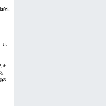
他的生
。此
。
为止
化、
确表