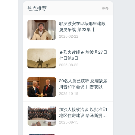
热点推荐
更多
耶罗波安在邱坛那里建殿-
属灵争战-第23集【
2025-02-22
🔥烈火读经🔥 埃波月27日
七日第6日
2025-08-22
20名人质已获释 总理缺席
川普和平会议 川普获以色
列最高荣誉 多国参加沙姆
2025-10-15
沙伊赫峰会
加沙人接收洽谈 以批准E1
地区住房建设 哈马斯提议
撤军换取停火 以军在黎建
2025-08-15
军事据点 德