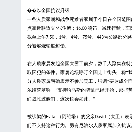
��
以全国抗议升级
一些人质家属和战争死难者家属于今日在全国范围
点靠近联盟党
住所；
鸣笛、减速行驶，车
MK
16:00
截至上午
，
号、
号、
号、
号公路部分路
7:50
1
4
75
443
分被燃烧轮胎封锁。
在人质家属发起全国大罢工前夕，数千人聚集在特
取囚犯的条件。家属论坛呼吁全国走上街头，称
“
分人质家属明确表示不参加罢工，强调“要达成全
尔维茨基称：“支持哈马斯的骚乱已经开始，那些
们战胜过他们，这次也会如此。”
被绑架的
（阿维塔）的父亲
（大卫）表
Evitar
David
们不支持这种行为。另有尼泊尔人质家属加入抗议