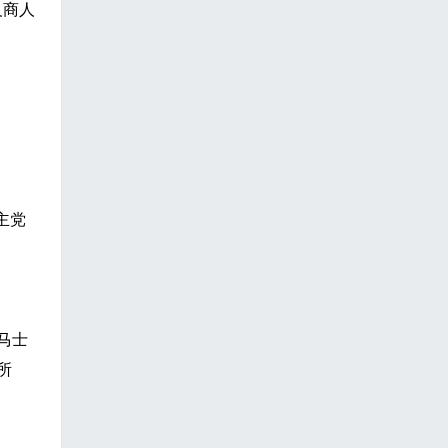
义商人
主党
马士
所