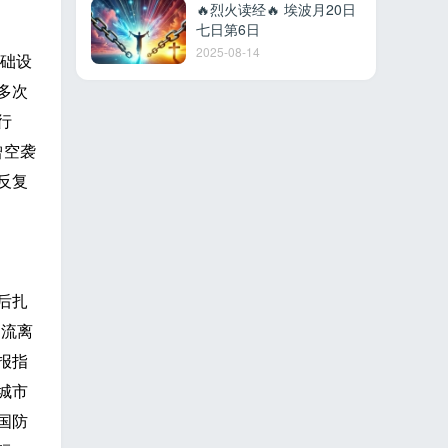
🔥烈火读经🔥 埃波月20日
七日第6日
2025-08-14
础设
多次
行
曾空袭
反复
后扎
迫流离
报指
城市
国防