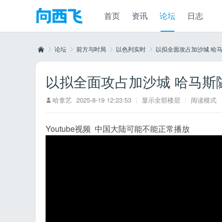
首页
资讯
论坛
日志
论坛
前方与时局
以色列实时
以拟全面攻占加沙城 哈马斯
以拟全面攻占加沙城 哈马斯隧
向
»
›
›
›
哈拿艺
2025-8-19 12:23:53
|
显示全部楼层
|
阅读模式
Youtube视频 中国大陆可能不能正常播放
西