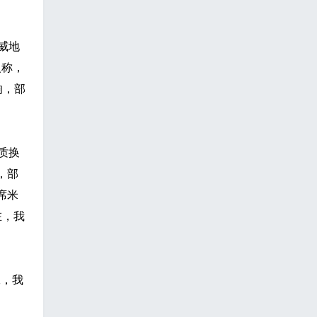
威地
人称，
响，部
质换
，部
席米
在，我
工，我