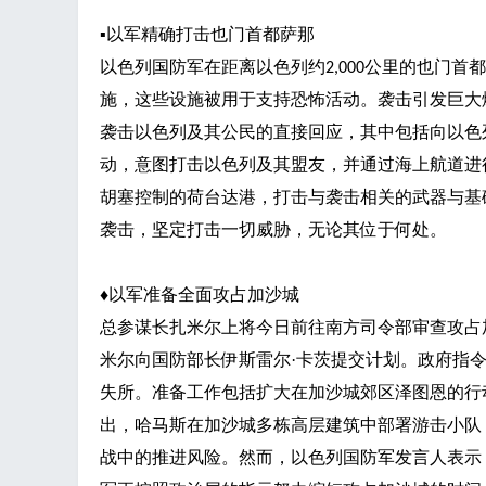
▪
以军精确打击也门首都萨那
以色列国防军在距离以色列约
公里的也门首都
2,000
工
施，这些设施被用于支持恐怖活动。袭击引发巨大
袭击以色列及其公民的直接回应，其中包括向以色
动，意图打击以色列及其盟友，并通过海上航道进
胡塞控制的荷台达港，打击与袭击相关的武器与基
袭击，坚定打击一切威胁，无论其位于何处。
♦
以军准备全面攻占加沙城
总参谋长扎米尔上将今日前往南方司令部审查攻占
米尔向国防部长伊斯雷尔
·卡茨提交计划。政府指
失所。准备工作包括扩大在加沙城郊区泽图恩的行
出，哈马斯在加沙城多栋高层建筑中部署游击小队
战中的推进风险。然而，以色列国防军发言人表示