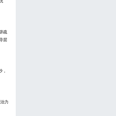
玩
辟疏
导层
沙，
政治力