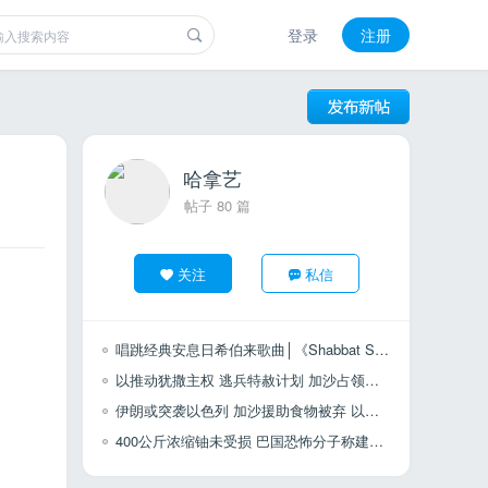
登录
注册
哈拿艺
帖子 80 篇
关注
私信
唱跳经典安息日希伯来歌曲│《Shabbat Shalom 安息日平安》
以推动犹撒主权 逃兵特赦计划 加沙占领计划获批 伊水资源陷崩溃 以新冠毒株蔓延
伊朗或突袭以色列 加沙援助食物被弃 以大屠杀影片风波 联合国列哈马斯黑名单
400公斤浓缩铀未受损 巴国恐怖分子称建国无望 与南苏丹谈...