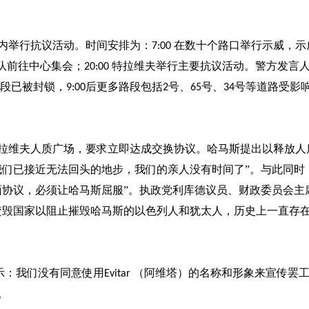
内举行抗议活动。时间安排为：
在数十个路口举行示威，示
7:00
队前往中心集会；
特拉维夫举行主要抗议活动。警方发言
20:00
段已被封锁，
后更多路段包括
号、
号、
号等道路受影
9:00
2
65
34
拉维夫人质广场，要求立即达成交换协议。哈马斯提出以释放人
我们已接近无法回头的地步，我们的亲人没有时间了”。与此同时
面协议，必须让哈马斯屈服”。执政党利库德议员、财政委员会主
焚毁国家以阻止摧毁哈马斯的以色列人和犹太人，历史上一直存
示：我们没有同意使用
（阿维塔）的名称和形象来宣传罢
Evitar
。