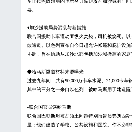
军正按照政治层的指示努力缩短攻占加沙城的时间
耍。
♦
加沙援助局势混乱与新措施
联合国援助卡车遭劫匪纵火焚烧，司机被烧死。以
散通道。以色列宣布自今日起允许帐篷和庇护设施
协调，旨在协助从加沙北部包括加沙城撤离的家庭
⚫哈马斯隧道材料来源曝光
过去九年间，共有
万卡车水泥、
卡车
90,000
21,000
其中约三分之一来自以色列，被哈马斯用于建造隧
▪
联合国官员谈哈马斯
联合国巴勒斯坦被占领土问题特别报告员弗朗西斯
量；他们建造了学校、公共设施和医院。你不必非