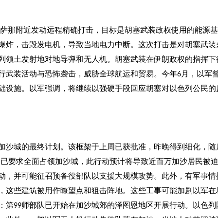
萨那附近发动远程精确打击，目标是胡塞武装政权使用的能源基
爆炸，击毁发电机，导致当地电力中断。这次打击是对胡塞武装
列领土发射地对地导弹和无人机。胡塞武装在伊朗政权的指挥下
行武装活动与恐怖袭击，威胁全球航运和贸易。今年
月，以军
6
础设施。以军强调，将继续以强硬手段回应胡塞对以色列公民的
加沙城的最终计划。该框架于上周已获批准，昨晚得到细化，随
令已要求全面占领加沙城，此行动预计将导致近百万加沙居民被
动，并可能征召预备役部队以支援大规模攻势。此外，有军事情
，这些建筑被用作瞭望点和狙击阵地。这些工事可能加剧以军在
：第
师部队已开始在加沙城郊的泽图恩地区开展行动。以色列
99