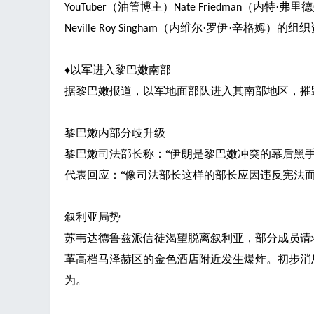
（油管博主）
（内特·弗里
YouTuber
Nate Friedman
（内维尔·罗伊·辛格姆）的组织
Neville Roy Singham
♦
以军进入黎巴嫩南部
据黎巴嫩报道，以军地面部队进入其南部地区，
黎巴嫩内部分歧升级
黎巴嫩司法部长称：
“伊朗是黎巴嫩冲突的幕后黑
代表回应：“像司法部长这样的部长应因违反宪法而
叙利亚局势
苏韦达德鲁兹派信徒渴望脱离叙利亚，部分成员请
革高档马泽赫区的金色酒店附近发生爆炸。初步消
为。