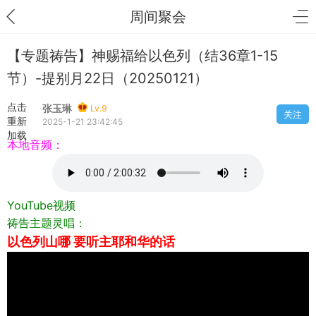
周间聚会
【专题祷告】神赐福给以色列（结36章1-15
节）-提别月22日（20250121）
点击
张玉琳
Lv.9
关注
重新
2025-1-21 23:42:45
加载
本地音频：
YouTube视频
祷告主题灵唱：
以色列山哪 要听主耶和华的话