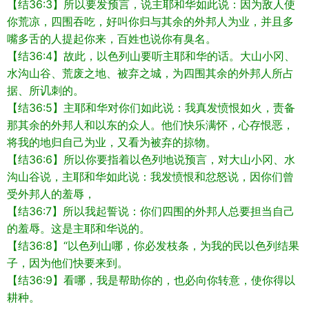
【结36:3】所以要发预言，说主耶和华如此说：因为敌人使
你荒凉，四围吞吃，好叫你归与其余的外邦人为业，并且多
嘴多舌的人提起你来，百姓也说你有臭名。
【结36:4】故此，以色列山要听主耶和华的话。大山小冈、
水沟山谷、荒废之地、被弃之城，为四围其余的外邦人所占
据、所讥刺的。
【结36:5】主耶和华对你们如此说：我真发愤恨如火，责备
那其余的外邦人和以东的众人。他们快乐满怀，心存恨恶，
将我的地归自己为业，又看为被弃的掠物。
【结36:6】所以你要指着以色列地说预言，对大山小冈、水
沟山谷说，主耶和华如此说：我发愤恨和忿怒说，因你们曾
受外邦人的羞辱，
【结36:7】所以我起誓说：你们四围的外邦人总要担当自己
的羞辱。这是主耶和华说的。
【结36:8】“以色列山哪，你必发枝条，为我的民以色列结果
子，因为他们快要来到。
【结36:9】看哪，我是帮助你的，也必向你转意，使你得以
耕种。