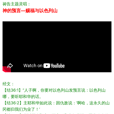
祷告主题灵唱：
神的预言—赐福与以色列山
经文：
【结36:1】“人子啊，你要对以色列山发预言说：以色列山
哪，要听耶和华的话。
【结36:2】主耶和华如此说：因仇敌说：‘啊哈，这永久的山
冈都归我们为业了！’