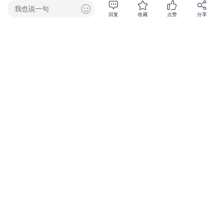
我也说一句
回复
收藏
点赞
分享
1145阅读
0回复
暂无评论，点我抢沙发吧