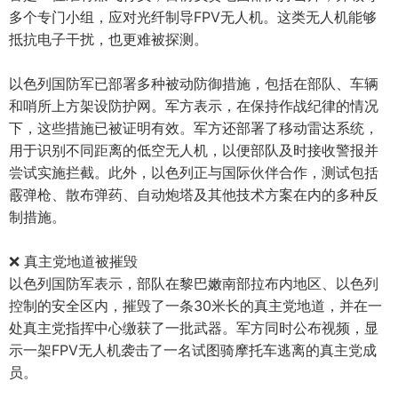
多个专门小组，应对光纤制导FPV无人机。这类无人机能够
抵抗电子干扰，也更难被探测。
以色列国防军已部署多种被动防御措施，包括在部队、车辆
和哨所上方架设防护网。军方表示，在保持作战纪律的情况
下，这些措施已被证明有效。军方还部署了移动雷达系统，
用于识别不同距离的低空无人机，以便部队及时接收警报并
尝试实施拦截。此外，以色列正与国际伙伴合作，测试包括
霰弹枪、散布弹药、自动炮塔及其他技术方案在内的多种反
制措施。
❌ 真主党地道被摧毁
以色列国防军表示，部队在黎巴嫩南部拉布内地区、以色列
控制的安全区内，摧毁了一条30米长的真主党地道，并在一
处真主党指挥中心缴获了一批武器。军方同时公布视频，显
示一架FPV无人机袭击了一名试图骑摩托车逃离的真主党成
员。