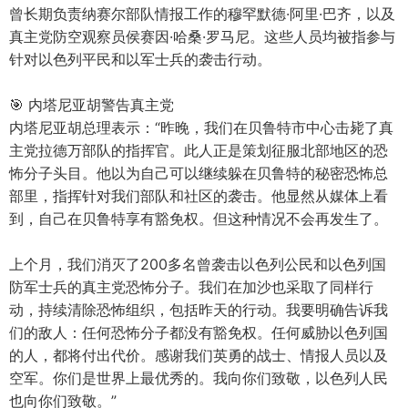
曾长期负责纳赛尔部队情报工作的穆罕默德·阿里·巴齐，以及
真主党防空观察员侯赛因·哈桑·罗马尼。这些人员均被指参与
针对以色列平民和以军士兵的袭击行动。
🎯 内塔尼亚胡警告真主党
内塔尼亚胡总理表示：“昨晚，我们在贝鲁特市中心击毙了真
主党拉德万部队的指挥官。此人正是策划征服北部地区的恐
怖分子头目。他以为自己可以继续躲在贝鲁特的秘密恐怖总
部里，指挥针对我们部队和社区的袭击。他显然从媒体上看
到，自己在贝鲁特享有豁免权。但这种情况不会再发生了。
上个月，我们消灭了200多名曾袭击以色列公民和以色列国
防军士兵的真主党恐怖分子。我们在加沙也采取了同样行
动，持续清除恐怖组织，包括昨天的行动。我要明确告诉我
们的敌人：任何恐怖分子都没有豁免权。任何威胁以色列国
的人，都将付出代价。感谢我们英勇的战士、情报人员以及
空军。你们是世界上最优秀的。我向你们致敬，以色列人民
也向你们致敬。”