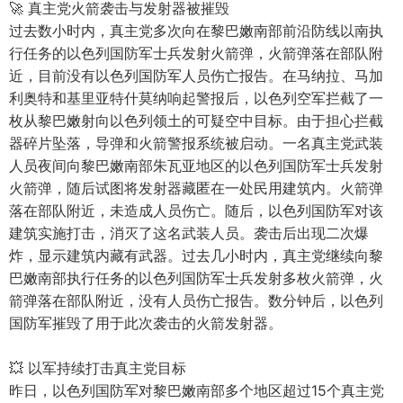
🚀 真主党火箭袭击与发射器被摧毁
过去数小时内，真主党多次向在黎巴嫩南部前沿防线以南执
行任务的以色列国防军士兵发射火箭弹，火箭弹落在部队附
近，目前没有以色列国防军人员伤亡报告。在马纳拉、马加
利奥特和基里亚特什莫纳响起警报后，以色列空军拦截了一
枚从黎巴嫩射向以色列领土的可疑空中目标。由于担心拦截
器碎片坠落，导弹和火箭警报系统被启动。一名真主党武装
人员夜间向黎巴嫩南部朱瓦亚地区的以色列国防军士兵发射
火箭弹，随后试图将发射器藏匿在一处民用建筑内。火箭弹
落在部队附近，未造成人员伤亡。随后，以色列国防军对该
建筑实施打击，消灭了这名武装人员。袭击后出现二次爆
炸，显示建筑内藏有武器。过去几小时内，真主党继续向黎
巴嫩南部执行任务的以色列国防军士兵发射多枚火箭弹，火
箭弹落在部队附近，没有人员伤亡报告。数分钟后，以色列
国防军摧毁了用于此次袭击的火箭发射器。
💥 以军持续打击真主党目标
昨日，以色列国防军对黎巴嫩南部多个地区超过15个真主党