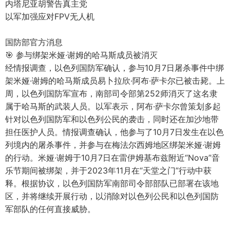
内塔尼亚胡警告真主党
以军加强应对FPV无人机
国防部官方消息
🎯 参与绑架米娅·谢姆的哈马斯成员被消灭
经情报调查，以色列国防军确认，参与10月7日屠杀事件中绑
架米娅·谢姆的哈马斯成员易卜拉欣·阿布·萨卡尔已被击毙。上
周，以色列国防军宣布，南部司令部第252师消灭了这名隶
属于哈马斯的武装人员。以军表示，阿布·萨卡尔曾策划多起
针对以色列国防军和以色列公民的袭击，同时还在加沙地带
担任医护人员。情报调查确认，他参与了10月7日发生在以色
列境内的屠杀事件，并参与在梅法尔西姆地区绑架米娅·谢姆
的行动。米娅·谢姆于10月7日在雷伊姆基布兹附近“Nova”音
乐节期间被绑架，并于2023年11月在“天堂之门”行动中获
释。根据协议，以色列国防军南部司令部部队已部署在该地
区，并将继续开展行动，以消除对以色列公民和以色列国防
军部队的任何直接威胁。