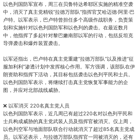
以色列国防军宣布，周三在贝鲁特达希耶区实施的精准空袭
中，消灭了真主党精锐“拉德万部队”指挥官艾哈迈德·阿里·巴
卢特。以军表示，巴卢特曾担任多个高级作战职务，负责策
划和实施针对以色列国防军和以色列的袭击。在最近数月
中，他指挥了多起针对黎巴嫩南部以军的行动，包括反坦克
导弹袭击和爆炸装置袭击。
以军还指出，巴卢特在真主党重建“拉德万部队”以及推进“征
服加利利”渗透计划中发挥核心作用。军方强调，该部队在伊
朗资助和指挥下活动，其目标包括袭击以色列平民和士兵。
以色列国防军表示，将继续打击真主党恢复军事能力的企
图，并应对北部战线威胁。
❌ 以军消灭 220名真主党人员
以色列国防军表示，近几周已有超过220名对以色列平民和
士兵构成威胁的真主党武装人员及指挥官被消灭。仅上周，
以色列空军与地面部队联合行动就消灭了超过85名真主党成
员。以军还表示，与拉德万部队指挥官一同被消灭的，还有