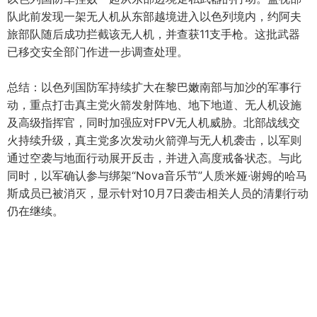
队此前发现一架无人机从东部越境进入以色列境内，约阿夫
旅部队随后成功拦截该无人机，并查获11支手枪。这批武器
已移交安全部门作进一步调查处理。
总结：以色列国防军持续扩大在黎巴嫩南部与加沙的军事行
动，重点打击真主党火箭发射阵地、地下地道、无人机设施
及高级指挥官，同时加强应对FPV无人机威胁。北部战线交
火持续升级，真主党多次发动火箭弹与无人机袭击，以军则
通过空袭与地面行动展开反击，并进入高度戒备状态。与此
同时，以军确认参与绑架“Nova音乐节”人质米娅·谢姆的哈马
斯成员已被消灭，显示针对10月7日袭击相关人员的清剿行动
仍在继续。