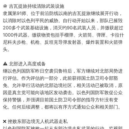
🪖 吉瓦提旅持续清除武装设施
隶属第91师、位于前沿防线以南的吉瓦提旅继续展开行动，
以消除对以色列平民的威胁。自行动开始以来，部队已摧毁
200多个武装基础设施，消灭约90名武装人员，并缴获超过
1000件武器。缴获物资包括手榴弹、火箭筒、弹匣、卡拉什
尼科夫步枪、机枪、反坦克导弹发射器、爆炸装置和火箭弹
头。
⚠️ 北部进入高度戒备
继以色列国防军昨日空袭贝鲁特后，军方继续对北部局势进
行评估。作为评估的一部分，此前获得国土防卫司令部豁
免、允许举行活动的北部边境社区，相关活动已被取消，原
因是真主党可能向该地区发动袭击。以色列国防军敦促公众
保持警惕，并强调目前国土防卫司令部的指导方针没有变
化。任何后续调整，都将以有序方式通知公众和相关部门。
❌ 挫败东部边境无人机武器走私
以色列国防军挫败一起从东部边境走私武器的行动。监视部