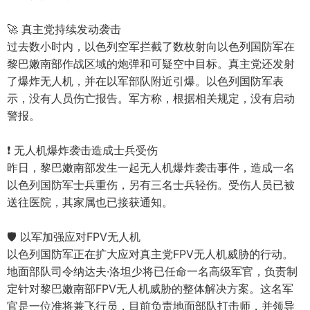
🚀 真主党持续发动袭击
过去数小时内，以色列空军拦截了数枚射向以色列国防军在
黎巴嫩南部作战区域的炮弹和可疑空中目标。真主党还发射
了爆炸无人机，并在以军部队附近引爆。以色列国防军表
示，没有人员伤亡报告。军方称，根据相关规定，没有启动
警报。
❗️ 无人机爆炸袭击造成士兵受伤
昨日，黎巴嫩南部发生一起无人机爆炸袭击事件，造成一名
以色列国防军士兵重伤，另有三名士兵轻伤。受伤人员已被
送往医院，其家属也已接获通知。
🛡️ 以军加强应对FPV无人机
以色列国防军正在扩大应对真主党FPV无人机威胁的行动。
地面部队司令纳达夫·洛坦少将已任命一名高级军官，负责制
定针对黎巴嫩南部FPV无人机威胁的整体解决方案。这名军
官是一位准将兼飞行员，目前负责地面部队打击师，并领导