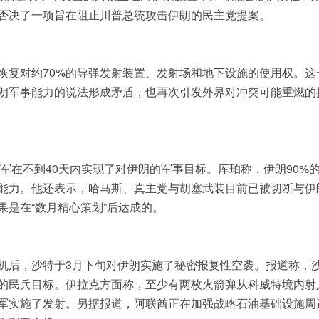
否决了一项旨在阻止川普总统攻击伊朗的民主党提案。
恢复对约70%的导弹发射装置、发射场和地下设施的使用权。这
朗军事能力的说法形成矛盾，也再次引发外界对冲突可能重燃的
军在不到40天内实现了对伊朗的军事目标。库珀称，伊朗90%
能力。他还表示，哈马斯、真主党与胡塞武装目前已被切断与伊
是在“数月精心策划”后达成的。
机后，沙特于3月下旬对伊朗实施了秘密报复性空袭。报道称，
的民兵目标。伊拉克方面称，至少有两枚火箭弹从科威特境内射
军实施了发射。另据报道，阿联酋正在加强战略石油基础设施周