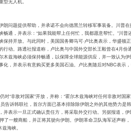
重型无人机。
伊朗问题提供帮助，并承诺不会向德黑兰转移军事装备。川普在
峡畅通，并表示：“如果我能帮上任何忙，我都愿意帮忙。”川普
峡保持开放。与此同时，美国国务卿马可·卢比奥表示，华盛顿
的行动。路透社报道称，卢比奥与中国外交部长王毅曾在4月份
尔木兹海峡必须保持畅通，以保障全球能源供应，并一致认为伊
事化，并表示有意购买更多美国石油。卢比奥随后对NBC表示，
。
仍对“非敌对国家”开放，并称：“霍尔木兹海峡对任何非敌对国
官员告诉韩联社，首尔方面已基本排除除伊朗之外的其他势力是
，并表示一旦正式确认责任方，将采取外交行动。另据报道，伊
扣押了一艘商船，并正将其驶向伊朗。伊朗革命卫队海军还声称，
木兹海峡。