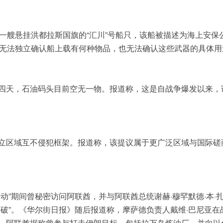
扣押了一艘悬挂洪都拉斯国旗的“汇川”号船只，该船被描述为海上安保
）表示，无法独立确认船上载有何种物品，也无法确认这些武器的具体
四天，石油码头目前空无一物。报道称，这是自战争爆发以来，
立区域互不侵犯框架。报道称，该提议属于更广泛区域与国际磋
动”期间曾秘密访问阿联酋，并与阿联酋总统谢赫·穆罕默德·本·
破”。《华尔街日报》随后报道称，摩萨德负责人戴维·巴尼亚在
，阿联酋据称曾参与打击伊朗目标，包括拉万岛炼油厂，并向以