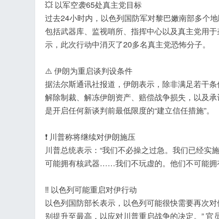
💥 以军空袭65处真主党目标
过去24小时内，以色列国防军对黎巴嫩南部多个
包括武器库、监视哨所、指挥中心以及真主党用于
工
示，此次行动中消灭了20多名真主党恐怖分子。
⚠️ 伊朗为重启谈判设条件
据法尔斯通讯社报道，伊朗表示，除非满足若干条
解除制裁、解冻伊朗资产、赔偿战争损失，以及承
是开启任何新谈判前最低限度的“建立信任措施”。
❗️ 川普称将继续对伊朗施压
川普总统表示：“我们不必操之过急。我们已经实施
可能拥有核武器……我们不玩虚的。他们不可能拥
‼️ 以色列可能重启对伊行动
以色列国防部长表示，以色列可能很快需要再次对伊
别提升至最高，以应对川普重启战争的决定。” 