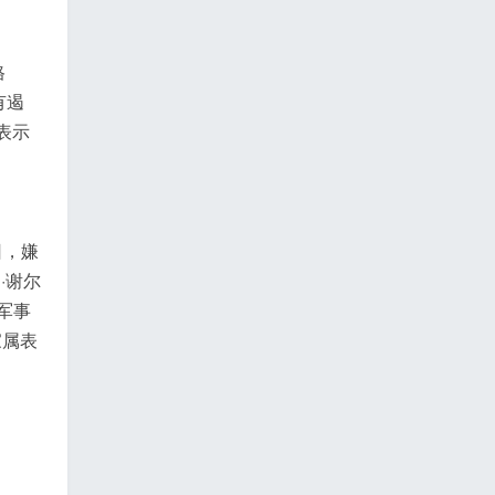
格
有遏
表示
日，嫌
·谢尔
军事
家属表