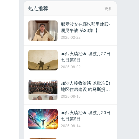
热点推荐
更多
耶罗波安在邱坛那里建殿-
属灵争战-第23集【
2025-02-22
🔥烈火读经🔥 埃波月27日
七日第6日
2025-08-22
加沙人接收洽谈 以批准E1
地区住房建设 哈马斯提议
撤军换取停火 以军在黎建
2025-08-15
军事据点 德
🔥烈火读经🔥 埃波月20日
七日第6日
2025-08-14