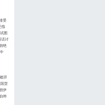
接受
还指
正试图
通话讨
朗绝
中
家都开
韩国货
朗伊
自昨