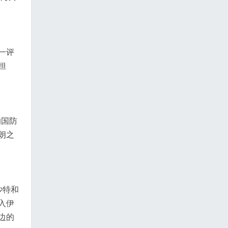
一评
担
的国防
朗之
沙特和
入伊
边的