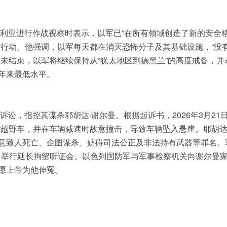
玛利亚进行作战视察时表示，以军已“在所有领域创造了新的安全
事行动。他强调，以军每天都在消灭恐怖分子及其基础设施，“没
未结束，以军将继续保持从“犹太地区到德黑兰”的高度戒备，并
年来最低水平。
讼，指控其谋杀耶胡达·谢尔曼。根据起诉书，2026年3月21
er越野车，并在车辆减速时故意撞击，导致车辆坠入悬崖。耶胡达
意致人死亡、企图谋杀、妨碍司法公正及非法持有武器等罪名。
2日举行延长拘留听证会。以色列国防军与军事检察机关向谢尔曼
愿上帝为他伸冤。