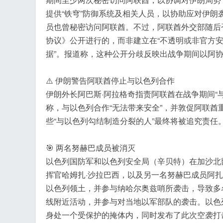
提供“铁穹”防御系统及相关人员，以协助应对伊朗
员也曾秘密访问阿联酋。不过，阿联酋外交部随后
协议》公开进行的，而非建立在“不透明或非官方安
据”。报道称，这种公开分歧反映出战争期间以阿
⚠️ 伊朗警告阿联酋停止与以色列合作
伊朗外长阿巴斯·阿拉格奇指责阿联酋在战争期间“
称，与以色列合作“无法带来安全”，并敦促阿联酋
些“与以色列勾结制造分裂的人”最终将被追究责任
🎯 两名努赫巴成员被消灭
以色列国防军和以色列安全局（辛贝特）在加沙北
挥官哈姆扎·沙拉巴西，以及另一名努赫巴成员阿扎
以色列领土，并参与纳哈尔奥兹哨所袭击，导致多
线附近活动，并参与对当地以军部队的袭击。以色
身处一个受保护的掩体内，同时发布了此次空袭打