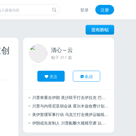
登录
注册
重创
清心～云
帖子 211 篇
关注
私信
川普将重击伊朗 美沙联手打击伊拉克 巴列维展望以伊关系 扎米尔表示扩大兵力
川普与内塔尼亚胡会谈 霍尔木兹收费计划 土耳其干预以色列选举
美伊暂缓军事行动 乌克兰打击俄伊运输线 叙利亚寻求安全协议 土耳其不具备采购F35
伊朗或先发制人 川普酝酿大规模空袭 以军反恐行动 哈马斯遭重创 全国进入战备