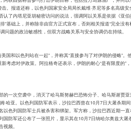
袭击。报道还称，以色列国家安全局局长戴维·齐尼等多名高级安
否认了内塔尼亚胡秘密访问的说法，强调阿以关系是依据《亚伯
排”基础上，并称除非由官方正式宣布，否则相关报道“完全没有
协调问题的政治敏感性，但双方战略关系与安全协调仍在持续。
与美国和以色列站在一起”，并称其“直接参与了对伊朗的侵略”。
重新考虑对伊政策。阿拉格奇还表示，伊朗的耐心“是有限度的”
。
部的一次空袭中，消灭了哈马斯努赫巴恐怖分子、哈马斯谢贾亚
姆·哈亚。以色列国防军表示，沙拉巴西曾在10月7日大屠杀期
名以色列国防军士兵被杀害和绑架。军方称，沙拉巴西近期一直
列国防军还公布了一张照片，显示其在10月7日纳哈尔奥兹大屠
击视频。