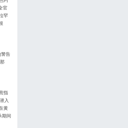
全官
拉罕
根
他警告
，那
营指
间潜入
在黄
杀期间