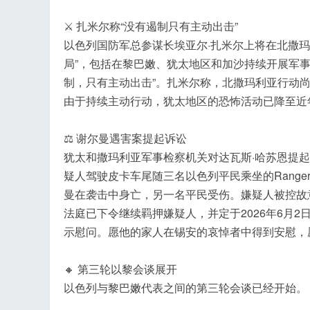
⚔️ 扎米尔称“没有遏制只有主动出击”
以色列国防军总参谋长埃亚尔·扎米尔上将在北撒
局”，包括在黎巴嫩、犹太地区和加沙持续开展军
制，只有主动出击”。扎米尔称，北撒玛利亚行动尚
由于持续主动行动，犹太地区的恐怖活动已降至近
⚖️ 谢尔曼遇害案提起诉讼
犹太和撒玛利亚军事检察机关对达瓦斯·哈苏恩提起诉
疑人驾驶皮卡车尾随三名以色列平民乘坐的Rang
曼在袭击中身亡，另一名平民受伤。嫌疑人被控故
法庭已下令继续羁押嫌疑人，并定于2026年6月
示慰问。愿他的家人在锡安的哀悼者中得到安慰，
🔸 第三轮以黎会谈展开
以色列与黎巴嫩代表之间的第三轮会谈已经开始。