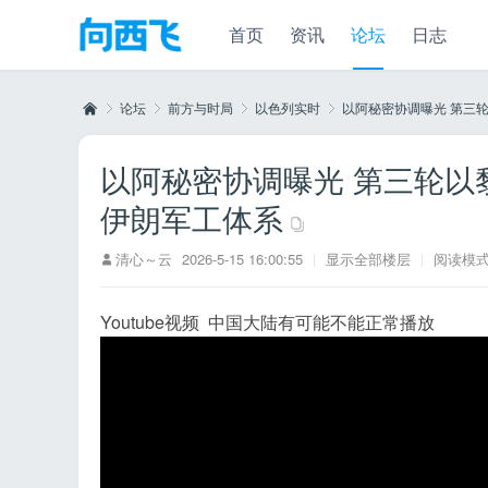
首页
资讯
论坛
日志
论坛
前方与时局
以色列实时
以阿秘密协调曝光 第三轮以
以阿秘密协调曝光 第三轮以
向
»
›
›
›
伊朗军工体系
清心～云
2026-5-15 16:00:55
|
显示全部楼层
|
阅读模
Youtube视频 中国大陆有可能不能正常播放
西