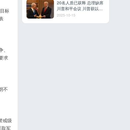
20名人质已获释 总理缺席
川普和平会议 川普获以色
击目标
列最高荣誉 多国参加沙姆
2025-10-15
表
沙伊赫峰会
争、
要求
朗不
警戒级
采取军