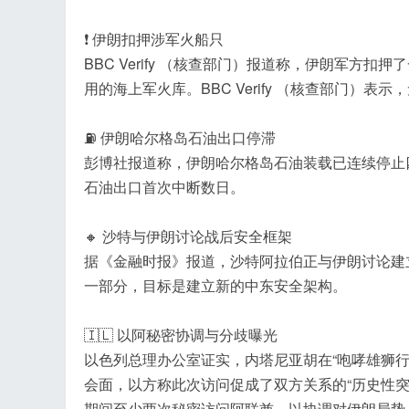
❗️ 伊朗扣押涉军火船只
BBC Verify （核查部门）报道称，伊朗军方
用的海上军火库。BBC Verify （核查部门
⛽ 伊朗哈尔格岛石油出口停滞
彭博社报道称，伊朗哈尔格岛石油装载已连续停止
石油出口首次中断数日。
🔸 沙特与伊朗讨论战后安全框架
据《金融时报》报道，沙特阿拉伯正与伊朗讨论建
一部分，目标是建立新的中东安全架构。
🇮🇱 以阿秘密协调与分歧曝光
以色列总理办公室证实，内塔尼亚胡在“咆哮雄狮行
会面，以方称此次访问促成了双方关系的“历史性突
期间至少两次秘密访问阿联酋，以协调对伊朗局势