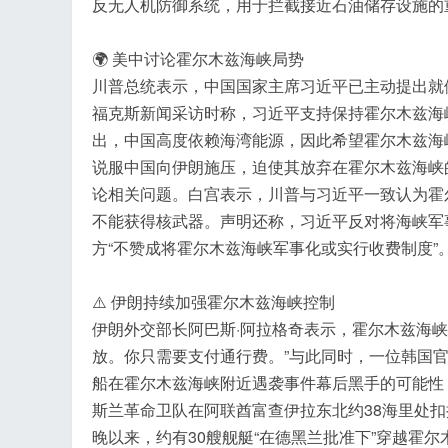
反无人机防御系统，用于拦截接近石油储存设施的
🌍 美中讨论霍尔木兹海峡局势
川普总统表示，中国国家主席习近平已主动提出就
福克斯新闻采访时称，习近平支持保持霍尔木兹海
出，中国高度依赖海湾能源，因此希望霍尔木兹海
说服中国向伊朗施压，迫使其放弃在霍尔木兹海峡
论相关问题。白宫表示，川普与习近平一致认为霍
不能获得核武器。声明还称，习近平反对将海峡军
方“不赞成将霍尔木兹海峡军事化或实行收费制度”
⚠️ 伊朗持续加强霍尔木兹海峡控制
伊朗外交部长阿巴斯·阿拉格奇表示，霍尔木兹海峡
放。你只需要支付通行费。”与此同时，一位韩国
船在霍尔木兹海峡附近遇袭事件幕后黑手的可能性
斯兰革命卫队在阿联酋富查伊拉东北约38海里处
晚以来，约有30艘舰艇“在德黑兰批准下”穿越霍尔