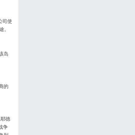
公司使
用途。
该岛
商的
扎耶德
战争
色列