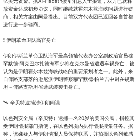
亿美元资金。据Al-Hadath援引消息人士报道，双方已就释
放资金达成初步协议，同时继续就霍尔木兹海峡问题进行磋
商，相关方案由阿曼提出。目前双方代表团已返回各自首都
进行进一步磋商。
❗️ 伊朗革命卫队高官身亡
伊朗伊斯兰革命卫队海军最高领袖代表办公室副政治官员穆
罕默德·阿克巴尔扎德海军少将在克尔曼省遭遇车祸身亡，被
认为是伊朗霍尔木兹海峡战略的重要策划者之一。此外，来
自俾路支部落的逊尼派伊朗警察穆罕默德·帕兰吉中尉在锡斯
坦－俾路支斯坦省遭武装袭击身亡。
🛰️ 辛贝特逮捕涉伊朗间谍
以色列安全局（辛贝特）逮捕一名20岁的美国公民，指控其
受伊朗情报部门指使，在以色列境内执行情报搜集任务。据
称，该嫌疑人与伊朗情报人员保持联系，并拍摄以色列敏感