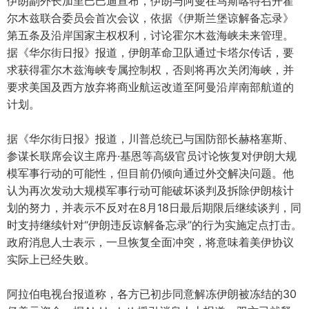
伊朗副外长加里巴巴迪宣布，伊朗与阿曼在马斯喀特召开霍
尔木兹联合委员会首次会议，依据《伊斯兰堡谅解备忘录》
第五条及沿岸国家主权权利，讨论霍尔木兹海峡未来管理。
据《华尔街日报》报道，伊朗革命卫队通过卡塔尔传话，要
求获得霍尔木兹海峡专属控制权，否则将再次关闭海峡，并
要求美国及西方放弃将商业航运改道至阿曼沿岸南部航道的
计划。
据《华尔街日报》报道，川普总统已与国防部长赫格塞斯、
参谋长联席会议主席丹·基恩等高级官员讨论恢复对伊朗大规
模军事行动的可能性，但目前仍倾向通过外交解决问题。他
认为再次发动大规模军事行动可能破坏谈判及拆除伊朗核计
划的努力，并表示不反对在8月18日最后期限后继续谈判，同
时支持继续针对“伊朗违反谅解备忘录”的行为实施定点打击。
政府消息人士表示，一旦恢复全面冲突，将意味着美伊协议
实际上已经失败。
阿拉伯电视台报道称，各方已初步同意解冻伊朗被冻结的30