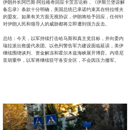
伊朗外长阿巴斯·阿拉格奇回应卡茨言论称，《伊斯兰堡谅解
备忘录》条款十分明确，美国总统已承诺约束其在特拉维夫
的盟友。如果有关方面无视协议，伊朗将给予回应，任何针
对伊朗人民和领导人的威胁都将立即遭到强力反击。
总结：今天，以军持续打击哈马斯和真主党目标，并向委内
瑞拉派出救援代表团。以色列警告军力建设面临延误，美伊
继续围绕谈判、资金解冻和霍尔木兹海峡展开博弈。内塔尼
亚胡重申，以军将继续驻守各安全区，不会因压力撤军。