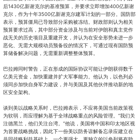
后1430亿新谢克尔的基准预算，并要求立即增加400亿新谢
克尔，作为十年3500亿新谢克尔建军计划的一部分。国防部
表示，预算僵局已导致部分采购被冻结。财政部则认为相关
预算要求过高，其中部分资金涉及与当前对伊朗和真主党作
战无关的历史项目及重建开支，并认为在安全形势未进一步
恶化、无需大规模动员预备役的情况下，可通过现有国防预
算储备解决问题，无需重新调整整体预算。
巴拉姆同时警告，正在形成的国际协议可能让伊朗获得数千
亿美元资金，加快重建并扩大军事能力。他认为，以色列必
须同步加快自身军力建设，并与美国及其他伙伴推动新的地
区安全架构。
谈到美以战略关系时，巴拉姆表示，不应将美国当前政策视
为软弱，而应理解为基于全球战略重点的风险管理。“我们关
注德黑兰，他们关注台湾。”他说，美国将中国和印太地区视
为首要战略挑战，因此下一份美以防务谅解备忘录应建立在
共同战略利益基础上，一个更强大、更独立的以色列将有助