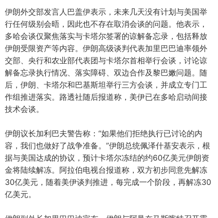
伊朗外交部发言人巴盖伊表示，未来几天没有计划与美国举
行任何级别会晤，因此也不存在取消会谈的问题。他表示，
多哈会谈仅聚焦落实与卡塔尔签署的谅解备忘录，包括释放
伊朗受限资产等内容。伊朗高级谈判代表加里巴巴迪率领外
交部、央行和农业部代表团与卡塔尔首相举行会谈，讨论谅
解备忘录执行情况、落实障碍、双边合作及黎巴嫩问题。随
后，伊朗、卡塔尔和巴基斯坦举行三方会谈，并成立专门工
作组推进落实。路透社随后报道称，美伊已在多哈启动间接
技术会谈。
伊朗议长加利巴夫警告称：“如果他们拒绝执行已讨论的内
容，我们也做好了战争准备。”伊朗总统佩泽什基安表示，根
据与美国达成的协议，预计卡塔尔冻结的约60亿美元伊朗资
金将陆续解冻。阿拉伯电视台报道称，双方初步同意先解冻
30亿美元，随着美伊谈判推进，每完成一个阶段，再解冻30
亿美元。