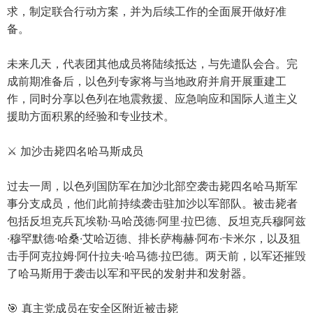
求，制定联合行动方案，并为后续工作的全面展开做好准
备。
未来几天，代表团其他成员将陆续抵达，与先遣队会合。完
成前期准备后，以色列专家将与当地政府并肩开展重建工
作，同时分享以色列在地震救援、应急响应和国际人道主义
援助方面积累的经验和专业技术。
⚔️ 加沙击毙四名哈马斯成员
过去一周，以色列国防军在加沙北部空袭击毙四名哈马斯军
事分支成员，他们此前持续袭击驻加沙以军部队。被击毙者
包括反坦克兵瓦埃勒·马哈茂德·阿里·拉巴德、反坦克兵穆阿兹
·穆罕默德·哈桑·艾哈迈德、排长萨梅赫·阿布·卡米尔，以及狙
击手阿克拉姆·阿什拉夫·哈马德·拉巴德。两天前，以军还摧毁
了哈马斯用于袭击以军和平民的发射井和发射器。
🎯 真主党成员在安全区附近被击毙