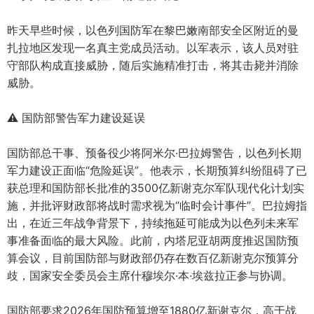
昨天早些时候，以色列国防军在黎巴嫩南部安全区附近的曼
扎拉地区发现一名真主党成员活动。以军表示，该人员对驻
守部队构成直接威胁，随后实施精准打击，将其击毙并消除
威胁。
⚠️ 国防部警告军力建设延误
国防部总干事、预备役少将阿米尔·巴拉姆警告，以色列长期
军力建设正面临“危险延误”。他表示，长期预算纠纷阻碍了已
获总理和国防部长批准的3500亿新谢克尔军队现代化计划实
施，并批评财政部将战时需求视为“临时会计事件”。巴拉姆指
出，在近三年战争背景下，持续拖延可能成为以色列未来军
事准备面临的最大风险。此前，内塔尼亚胡两度推迟国防预
算会议，目前国防部与财政部仍存在数百亿新谢克尔预算分
歧，国家安全委员会主席什穆埃尔·本·埃兹拉正参与协调。
国防部要求2026年国防预算增至1880亿新谢克尔，高于战