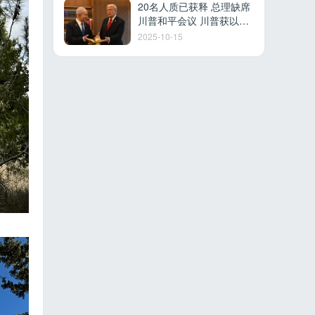
20名人质已获释 总理缺席
川普和平会议 川普获以色
列最高荣誉 多国参加沙姆
2025-10-15
沙伊赫峰会