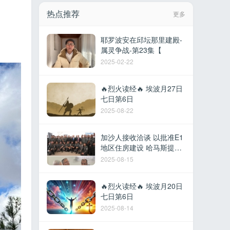
热点推荐
更多
耶罗波安在邱坛那里建殿-
属灵争战-第23集【
2025-02-22
🔥烈火读经🔥 埃波月27日
七日第6日
2025-08-22
加沙人接收洽谈 以批准E1
地区住房建设 哈马斯提议
撤军换取停火 以军在黎建
2025-08-15
军事据点 德
🔥烈火读经🔥 埃波月20日
七日第6日
2025-08-14