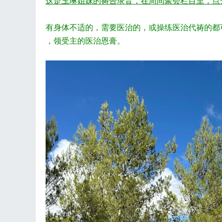
这是玉琳姐妹的祷告录音，在周间聚会栏目里，点
有身体不适的，需要医治的，或操练医治代祷的都
，领受主的医治恩膏。
飞
事