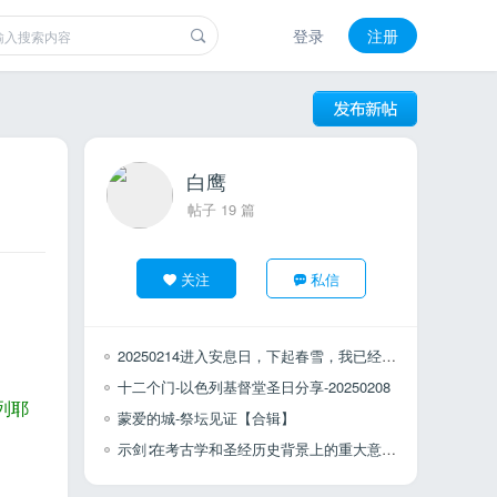
登录
注册
白鹰
帖子 19 篇
关注
私信
20250214进入安息日，下起春雪，我已经差不多有四十年没有见到雪了，兴奋中！
十二个门-以色列基督堂圣日分享-20250208
列耶
蒙爱的城-祭坛见证【合辑】
示剑∶在考古学和圣经历史背景上的重大意义/David G. Hansen 博士