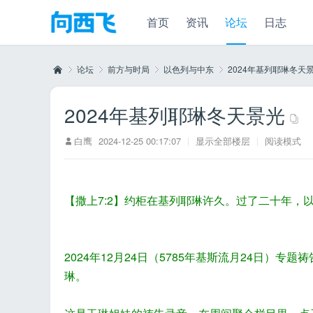
首页
资讯
论坛
日志
论坛
前方与时局
以色列与中东
2024年基列耶琳冬天
2024年基列耶琳冬天景光
向
»
›
›
›
白鹰
2024-12-25 00:17:07
|
显示全部楼层
|
阅读模式
【撒上7:2】约柜在基列耶琳许久。过了二十年，
2024年12月24日（5785年基斯流月24日
西
琳。