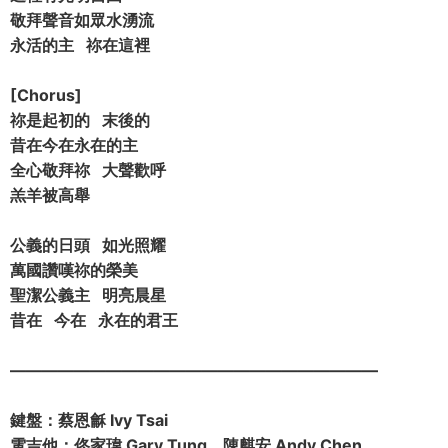
敬拜聲音如眾水湧流
永活的主 祢在這裡
[Chorus]
祢是起初的 末後的
昔在今在永在的主
全心敬拜祢 大聲歡呼
羔羊被高舉
公義的日頭 如光照耀
萬國讚嘆祢的榮美
聖潔公義主 明亮晨星
昔在 今在 永在的君王
————————————————————­­———­­
鍵盤：蔡恩龢 Ivy Tsai
電吉他：佟家瑋 Gary Tung、陳麒安 Andy Chen