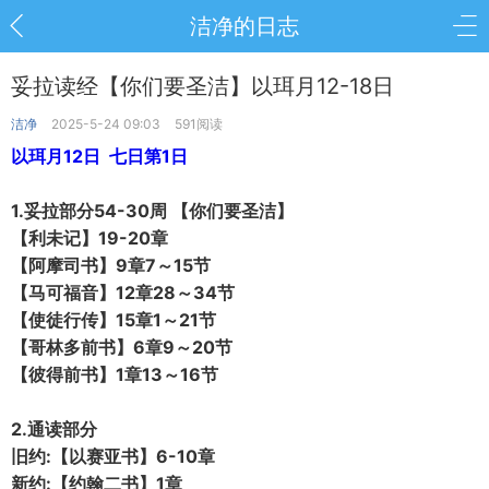
洁净的日志
妥拉读经【你们要圣洁】以珥月12-18日
洁净
2025-5-24 09:03
591阅读
以珥月12日 七日第1日
1.妥拉部分54-30周 【你们要圣洁】
【利未记】19-20章
【阿摩司书】9章7～15节
【马可福音】12章28～34节
【使徒行传】15章1～21节
【哥林多前书】6章9～20节
【彼得前书】1章13～16节
2.通读部分
旧约:【以赛亚书】6-10章
新约:【约翰二书】1章