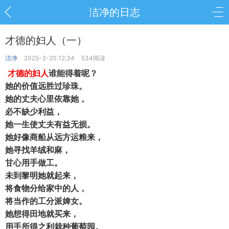
洁净的日志
才德的妇人（一）
洁净
2025-3-20 12:34
534阅读
才德的妇人
谁能得着呢？
她的价值远胜过珍珠。
她的丈夫心里依靠她，
必不缺少利益，
她一生使丈夫有益无损。
她好像商船从远方运粮来，
她寻找羊绒和麻，
甘心用手做工。
未到黎明她就起来，
将食物分给家中的人，
将当作的工分派婢女。
她想得田地就买来，
用手所得之利栽种葡萄园。